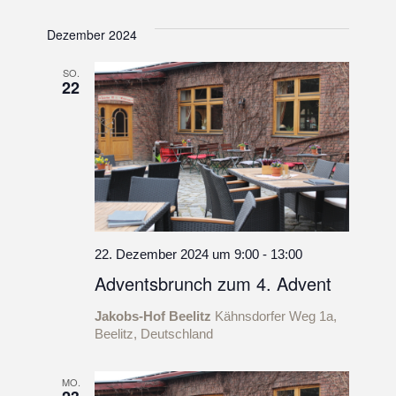
Suche
Ansi
Datum
und
wählen.
Dezember 2024
Navi
Ansichte
SO.
Navigati
22
22. Dezember 2024 um 9:00
-
13:00
Adventsbrunch zum 4. Advent
Jakobs-Hof Beelitz
Kähnsdorfer Weg 1a,
Beelitz, Deutschland
MO.