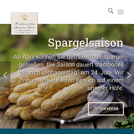
Spargelsaison
Ab April können Sie den Beelitzer Spargel
genießen. Die Saison dauert traditionell
bis zum „Johannistag“ am 24. Juni. Wir
freuen uns auf Ihren Besuch auf einem
unserer Höfe.
ZU DEN HÖFEN
1
2
3